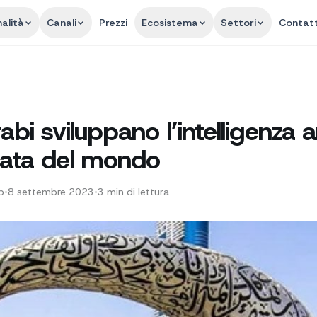
alità
Canali
Prezzi
Ecosistema
Settori
Contatt
abi sviluppano l’intelligenza ar
zata del mondo
p
•
8 settembre 2023
•
3
min di lettura