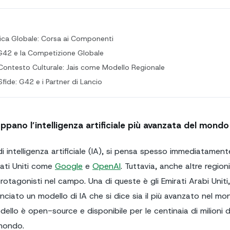
ica Globale: Corsa ai Componenti
: G42 e la Competizione Globale
Contesto Culturale: Jais come Modello Regionale
fide: G42 e i Partner di Lancio
uppano l’intelligenza artificiale più avanzata del mondo
i intelligenza artificiale (IA), si pensa spesso immediatamente
tati Uniti come
Google
e
OpenAI
. Tuttavia, anche altre regio
agonisti nel campo. Una di queste è gli Emirati Arabi Uniti
ciato un modello di IA che si dice sia il più avanzato nel m
odello è open-source e disponibile per le centinaia di milioni 
mondo.