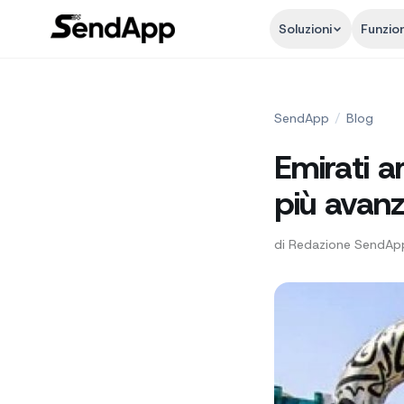
Soluzioni
Funzion
SendApp
/
Blog
Emirati ar
più avan
di
Redazione SendAp