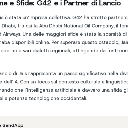
ne e Sfide: G42 e i Partner di Lancio
is è stata un’impresa collettiva. G42 ha stretto partner
u Dhabi, tra cui la Abu Dhabi National Oil Company, il fo
Airways. Una delle maggiori sfide è stata la scarsità di 
raba disponibili online. Per superare questo ostacolo, Jais
derno e vari dialetti regionali, attingendo da fonti co
lancio di Jais rappresenta un passo significativo nella div
 dell’IA. Con un focus sul contesto culturale e linguistico
ando che l’intelligenza artificiale è davvero una sfida g
elle potenze tecnologiche occidentali.
e SendApp