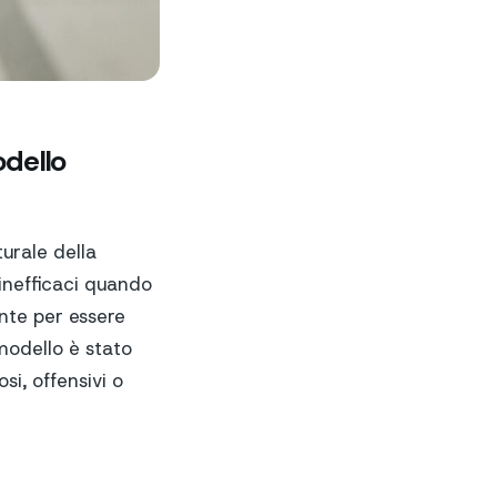
dello
turale della
 inefficaci quando
ente per essere
 modello è stato
i, offensivi o