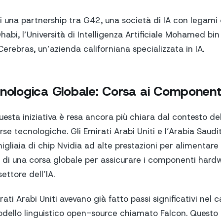
o di una partnership tra G42, una società di IA con legami
abi, l’Università di Intelligenza Artificiale Mohamed bi
erebras, un’azienda californiana specializzata in IA.
cnologica Globale: Corsa ai Component
uesta iniziativa è resa ancora più chiara dal contesto d
orse tecnologiche. Gli Emirati Arabi Uniti e l’Arabia Saud
gliaia di chip Nvidia ad alte prestazioni per alimentare i
e di una corsa globale per assicurare i componenti hard
settore dell’IA.
rati Arabi Uniti avevano già fatto passi significativi nel 
dello linguistico open-source chiamato Falcon. Questo