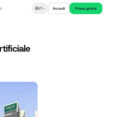
i
IT
Accedi
Prova gratis
tificiale