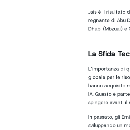
Jais è il risultat
regnante di Abu Dh
Dhabi (Mbzuai) e C
La Sfida Te
L’importanza di q
globale per le ris
hanno acquisito mi
IA. Questo è part
spingere avanti il 
In passato, gli Emi
sviluppando un mo